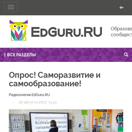
Toggle
navigation
Образова
сообщес
ВСЕ РАЗДЕЛЫ
Опрос! Саморазвитие и
самообразование!
Редколлегия EdGuru.RU
·
26 августа 2017, 13:51