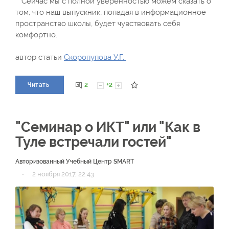
Сейчас мы с полной уверенностью можем сказать о
том, что наш выпускник, попадая в информационное
пространство школы, будет чувствовать себя
комфортно.
автор статьи
Скоропупова У.Г.
2
+2
Читать
"Семинар о ИКТ" или "Как в
Туле встречали гостей"
Авторизованный Учебный Центр SMART
·
2 ноября 2017, 22:43