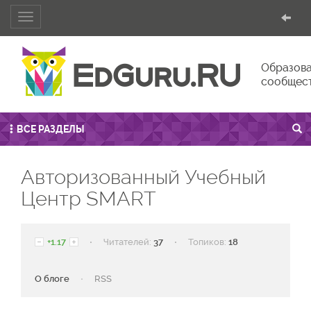
Toggle
navigation
Образова
сообщес
ВСЕ РАЗДЕЛЫ
Авторизованный Учебный
Центр SMART
·
·
+1.17
Читателей:
37
Топиков:
18
·
О блоге
RSS