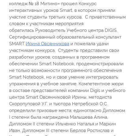
колледж № 18 Митино» прошел Конкурс
интерактивных уроков Smart, в котором приняли
участие студенты третьих курсов. С приветственным
словом к участникам мероприятия
обратилась Руководитель Учебного центра DIGIS,
Cертифицированный образовательный консультант
SMART
Ирина Овсянникова
и пожелала удачи
участникам конкурса. Студенты представили свои
разработки уроков, созданных в программном
обеспечении Smart Notebook, продемонстрировали
не только возможности программного обеспечения
Smart Notebook, но и свое умение интегрировать
упражнения в учебное занятие. Компетентное жюри
в составе представителей компании Digis и учебного
центра Smart Овсянниковой Ирины, методиста
Скоропуповой У.Г. и тьютора Нетребской О.С.
определили призовые места: единогласно Дипломом
I степени была награждена Малышева Алина,
Дипломом II степени Ильченко Наталья и Маркин
Иван, Дипломом III степени Берлов Ростислав и