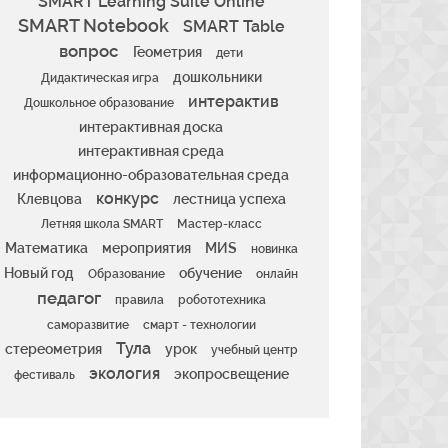
SMART Learning Suite Online
SMART Notebook
SMART Table
вопрос
Геометрия
дети
дошкольники
Дидактическая игра
интерактив
Дошкольное образование
интерактивная доска
интерактивная среда
информационно-образовательная среда
конкурс
Клевцова
лестница успеха
Летняя школа SMART
Мастер-класс
Математика
мероприятия
МИS
новинка
Новый год
обучение
Образование
онлайн
педагог
правила
робототехника
саморазвитие
смарт - технологии
Тула
стереометрия
урок
учебный центр
экология
экопросвещение
фестиваль