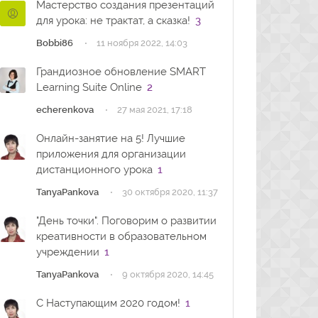
Мастерство создания презентаций
для урока: не трактат, а сказка!
3
·
Bobbi86
11 ноября 2022, 14:03
Грандиозное обновление SMART
Learning Suite Online
2
·
echerenkova
27 мая 2021, 17:18
Онлайн-занятие на 5! Лучшие
приложения для организации
дистанционного урока
1
·
TanyaPankova
30 октября 2020, 11:37
"День точки". Поговорим о развитии
креативности в образовательном
учреждении
1
·
TanyaPankova
9 октября 2020, 14:45
C Наступающим 2020 годом!
1