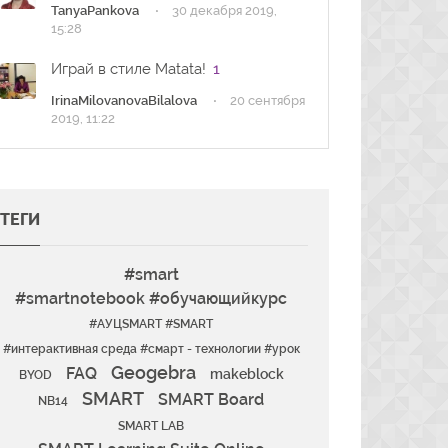
·
TanyaPankova
30 декабря 2019,
15:28
Играй в стиле Matata!
1
·
IrinaMilovanovaBilalova
20 сентября
2019, 11:22
ТЕГИ
#smart
#smartnotebook #обучающийкурс
#АУЦSMART #SMART
#интерактивная среда #смарт - технологии #урок
Geogebra
FAQ
makeblock
BYOD
SMART
SMART Board
NB14
SMART LAB