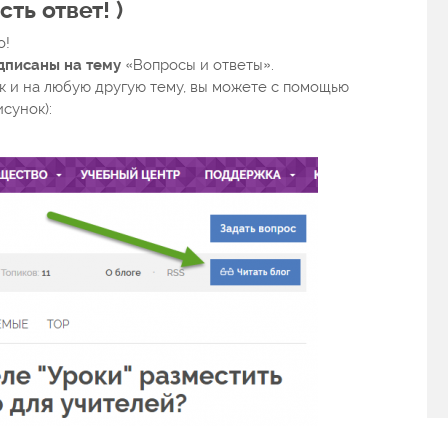
ть ответ! )
о!
дписаны на тему
«Вопросы и ответы».
ак и на любую другую тему, вы можете с помощью
исунок):