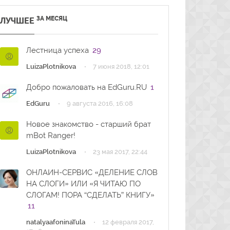
ЗА МЕСЯЦ
ЛУЧШЕЕ
Лестница успеха
29
·
LuizaPlotnikova
7 июня 2018, 12:01
Добро пожаловать на EdGuru.RU
1
·
EdGuru
9 августа 2016, 16:08
Новое знакомство - старший брат
mBot Ranger!
·
LuizaPlotnikova
23 мая 2017, 22:44
ОНЛАЙН-СЕРВИС «ДЕЛЕНИЕ СЛОВ
НА СЛОГИ» ИЛИ «Я ЧИТАЮ ПО
СЛОГАМ! ПОРА “СДЕЛАТЬ” КНИГУ»
11
·
natalyaafoninaTula
12 февраля 2017,