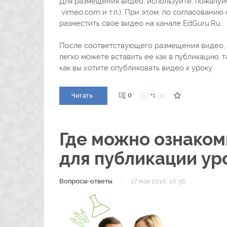
Для размещения видео, используйте, пожалуй
vimeo.com и т.п.). При этом, по согласовани
разместить свое видео на канале EdGuru.Ru.
После соответствующего размещения видео, 
легко можете вставить ее как в публикацию, т
как вы хотите опубликовать видео к уроку.
0
+1
Читать
Где можно ознаком
для публикации ур
·
Вопросы-ответы
17 мая 2016, 10:36