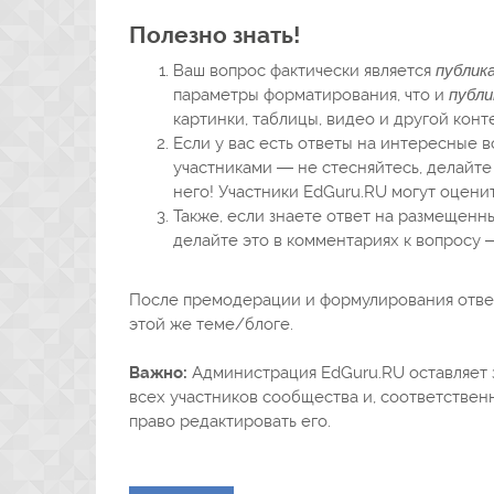
Полезно знать!
Ваш вопрос фактически является
публик
параметры форматирования, что и
публи
картинки, таблицы, видео и другой конте
Если у вас есть ответы на интересные 
участниками — не стесняйтесь, делайте 
него! Участники EdGuru.RU могут оценит
Также, если знаете ответ на размещенн
делайте это в комментариях к вопросу 
После премодерации и формулирования ответа
этой же теме/блоге.
Важно:
Администрация EdGuru.RU оставляет з
всех участников сообщества и, соответственн
право редактировать его.