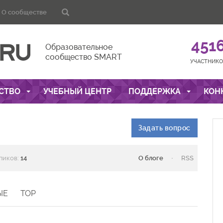
О сообществе
451
Образовательное
сообщество SMART
УЧАСТНИКО
СТВО
УЧЕБНЫЙ ЦЕНТР
ПОДДЕРЖКА
КОН
Задать вопрос
·
пиков:
14
О блоге
RSS
ЫЕ
TOP