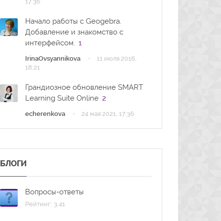
17:36
Начало работы с Geogebra.
Добавление и знакомство с
интерфейсом.
1
·
IrinaOvsyannikova
11 июля 2016,
18:21
Грандиозное обновление SMART
Learning Suite Online
2
·
echerenkova
24 мая 2021, 17:36
БЛОГИ
Вопросы-ответы
Рейтинг: 3.41