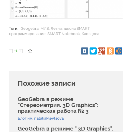
Теги:
Geogebra
,
МИS
,
Летняя школа SMART
,
программирование
,
SMART Notebook
,
Клевцова
+1
Похожие записи
GeoGebra в режиме
"Стереометрия. 3D Graphics":
практическая работа № 3
Блог им. nataliaklevtsova
GeoGebra в режиме " 3D Graphics".