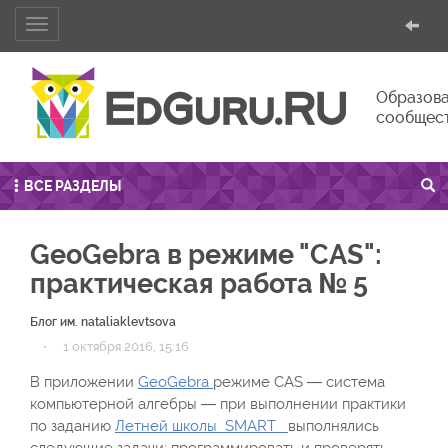
Toggle
navigation
Образова
сообщес
ВСЕ РАЗДЕЛЫ
GeoGebra в режиме "CAS":
практическая работа № 5
Блог им. nataliaklevtsova
·
1 октября 2016, 15:16
В приложении
GeoGebra
режиме CAS — система
компьютерной алгебры — при выполнении практики
по заданию
Летней школы SMART
выполнялись