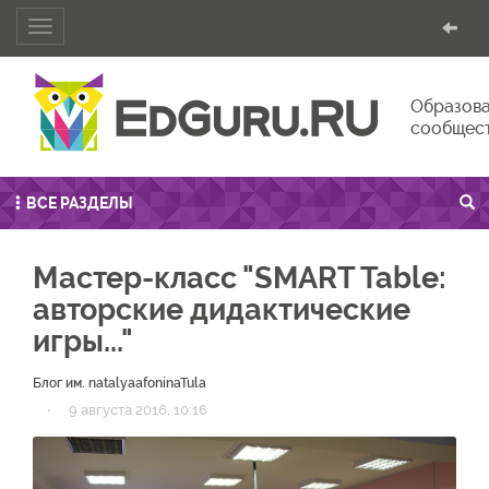
Toggle
navigation
Образова
сообщес
ВСЕ РАЗДЕЛЫ
Мастер-класс "SMART Table:
авторские дидактические
игры..."
Блог им. natalyaafoninaTula
·
9 августа 2016, 10:16