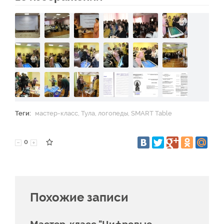
Теги:
мастер-класс
,
Тула
,
логопеды
,
SMART Table
0
Похожие записи