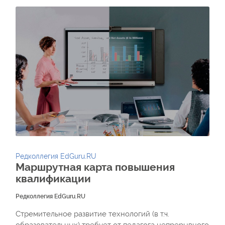
Редколлегия EdGuru.RU
Маршрутная карта повышения
квалификации
Редколлегия EdGuru.RU
Стремительное развитие технологий (в т.ч.
образовательных) требует от педагога непрерывного