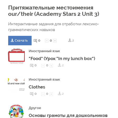
Притяжательные местоимения
our/their (Academy Stars 2 Unit 3)
Интерактивные задания для отработки лексико-
грамматических навыков
0
0
2
Скачать
Иностранный язык
"Food" (Урок "In my lunch box")
0
0
2
Иностранный язык
Clothes
0
0
2
Другое
Основы грамоты для дошкольников