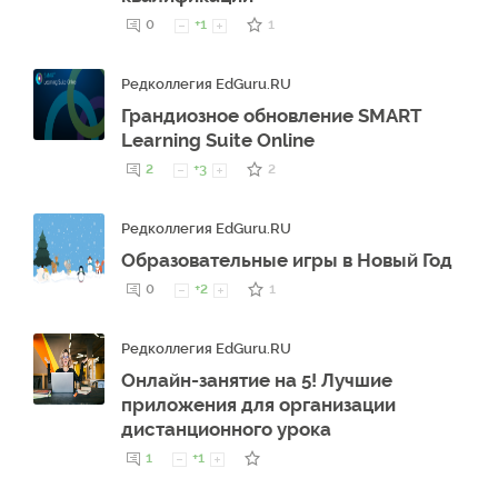
0
+1
1
Редколлегия EdGuru.RU
Грандиозное обновление SMART
Learning Suite Online
2
+3
2
Редколлегия EdGuru.RU
Образовательные игры в Новый Год
0
+2
1
Редколлегия EdGuru.RU
Онлайн-занятие на 5! Лучшие
приложения для организации
дистанционного урока
1
+1