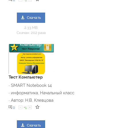
0
+1
Скачать
2.33 MB
Скачан: 202 раза
Тест Компьютер
· SMART Notebook 14
· информатика, Начальный класс
· Автор: Н.В. Клевцова
0
+1
Скачать