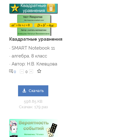
Квадратные уравнения
· SMART Notebook 11
· алгебра, 8 класс
· Автор: Н.В. Клевцова
0
0
Скачать
598.85 KB
Скачан: 179 раз