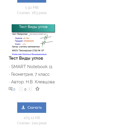
1.91 MB
Скачан: 183 раза
Тест Виды углов
· SMART Notebook 11
· Геометрия, 7 класс
· Автор: Н.В. Клевцова
0
0
Скачать
475.11 KB
Скачан: 244 раза