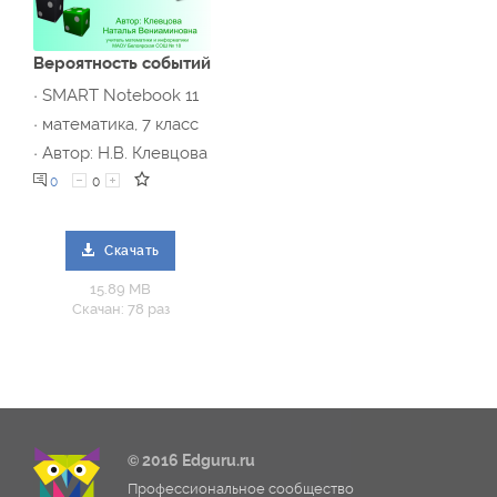
Вероятность событий
· SMART Notebook 11
· математика, 7 класс
· Автор: Н.В. Клевцова
0
0
Скачать
15.89 MB
Скачан: 78 раз
© 2016 Edguru.ru
Профессиональное сообщество