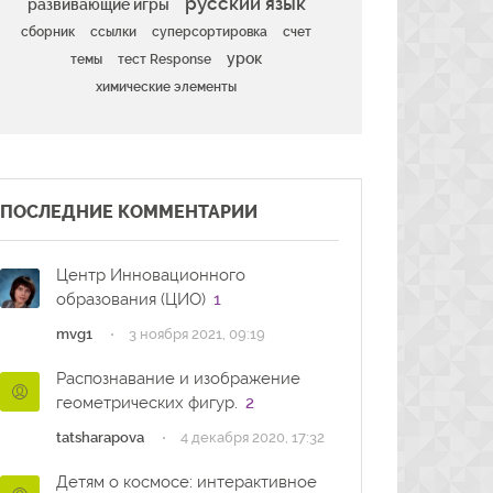
русский язык
развивающие игры
сборник
ссылки
суперсортировка
счет
урок
темы
тест Response
химические элементы
ПОСЛЕДНИЕ КОММЕНТАРИИ
Центр Инновационного
образования (ЦИО)
1
·
mvg1
3 ноября 2021, 09:19
Распознавание и изображение
геометрических фигур.
2
·
tatsharapova
4 декабря 2020, 17:32
Детям о космосе: интерактивное