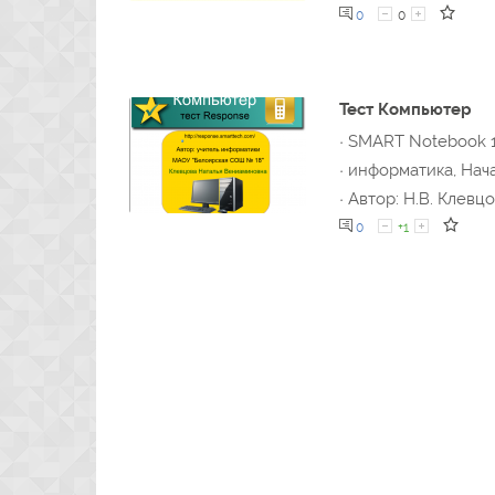
0
0
Тест Компьютер
· SMART Notebook 
· информатика, Нач
· Автор: Н.В. Клевц
0
+1