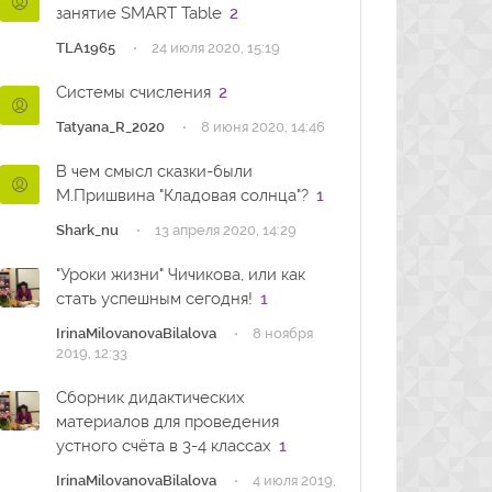
занятие SMART Table
2
·
TLA1965
24 июля 2020, 15:19
Системы счисления
2
·
Tatyana_R_2020
8 июня 2020, 14:46
В чем смысл сказки-были
М.Пришвина "Кладовая солнца"?
1
·
Shark_nu
13 апреля 2020, 14:29
"Уроки жизни" Чичикова, или как
стать успешным сегодня!
1
·
IrinaMilovanovaBilalova
8 ноября
2019, 12:33
Сборник дидактических
материалов для проведения
устного счёта в 3-4 классах
1
·
IrinaMilovanovaBilalova
4 июля 2019,