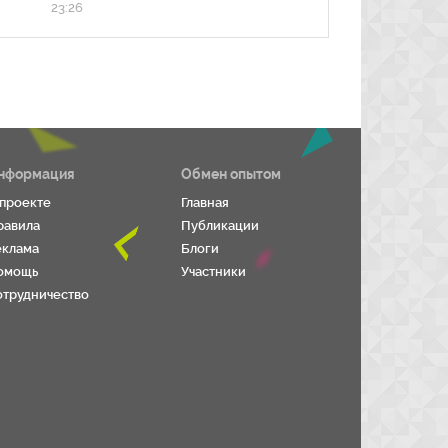
23:26
нформация
Обмен опытом
 проекте
Главная
равила
Публикации
еклама
Блоги
омощь
Участники
отрудничество