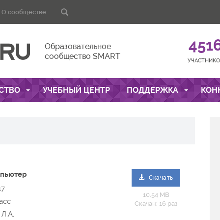
О сообществе
451
Образовательное
сообщество SMART
УЧАСТНИКО
СТВО
УЧЕБНЫЙ ЦЕНТР
ПОДДЕРЖКА
КОН
мпьютер
Скачать
17
10.54 MB
асс
Скачан: 16 раз
Л.А.