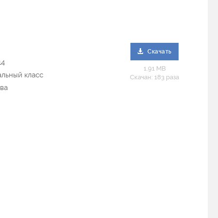
Скачать
14
1.91 MB
альный класс
Скачан: 183 раза
ова