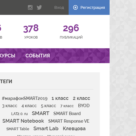
Вход
Регистрация
6
378
296
В
УРОКОВ
ПУБЛИКАЦИЙ
КУРСЫ
СОБЫТИЯ
ТЕГИ
1 класс
2 класс
#марафонSMART2019
3 класс
4 класс
5 класс
BYOD
7 класс
SMART
SMART Board
LAT2.0. ru
SMART Notebook
SMART Response VE
Smart Lab
Клевцова
SMART Table