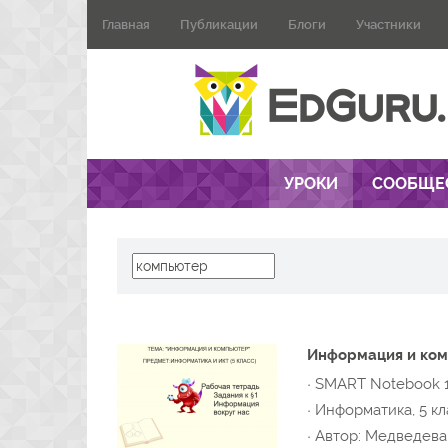
Главная
Публикации
Блоги
Участники
УРОКИ
СООБЩЕ
Информация и ко
· SMART Notebook 
· Информатика, 5 кл
· Автор: Медведева 