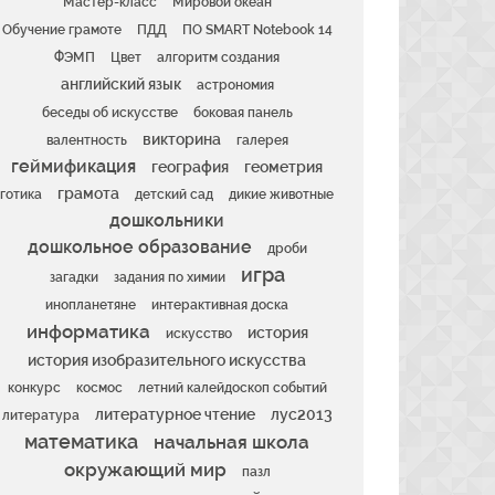
Мастер-класс
Мировой океан
Обучение грамоте
ПДД
ПО SMART Notebook 14
ФЭМП
Цвет
алгоритм создания
английский язык
астрономия
беседы об искусстве
боковая панель
викторина
валентность
галерея
геймификация
география
геометрия
грамота
готика
детский сад
дикие животные
дошкольники
дошкольное образование
дроби
игра
загадки
задания по химии
инопланетяне
интерактивная доска
информатика
история
искусство
история изобразительного искусства
конкурс
космос
летний калейдоскоп событий
литературное чтение
лус2013
литература
математика
начальная школа
окружающий мир
пазл