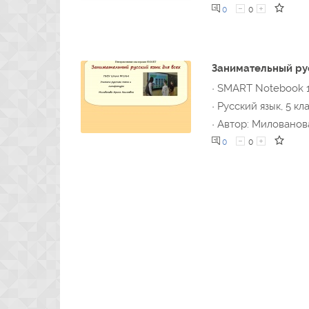
0
0
Занимательный рус
· SMART Notebook 
· Русский язык, 5 кл
· Автор: Миловано
0
0