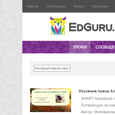
Главная
Публикации
Блоги
Участники
УРОКИ
СООБЩЕ
Изучение пьесы А.
· SMART Notebook 
· Литература, 10 кл
· Автор: Миловано