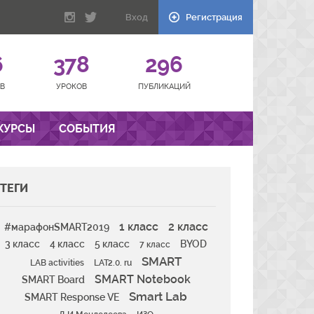
Вход
Регистрация
6
378
296
В
УРОКОВ
ПУБЛИКАЦИЙ
КУРСЫ
СОБЫТИЯ
ТЕГИ
1 класс
2 класс
#марафонSMART2019
3 класс
4 класс
5 класс
BYOD
7 класс
SMART
LAB activities
LAT2.0. ru
SMART Notebook
SMART Board
Smart Lab
SMART Response VE