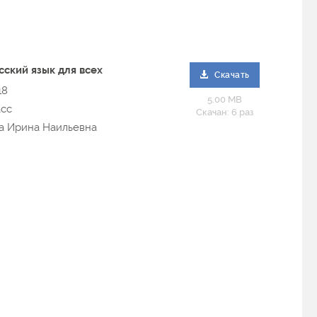
ский язык для всех
Скачать
18
5.00 MB
асс
Скачан: 6 раз
ва Ирина Наильевна