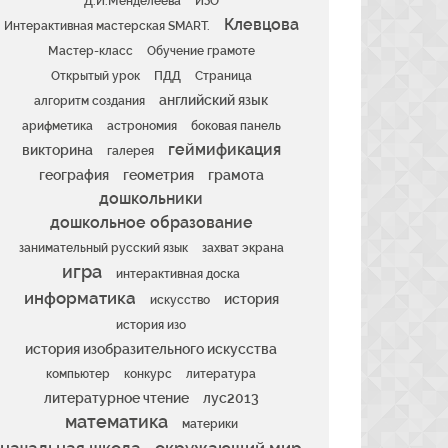
Д.И.Менделеева
ИЗО
Клевцова
Интерактивная мастерская SMART.
Мастер-класс
Обучение грамоте
Открытый урок
ПДД
Страница
английский язык
алгоритм создания
арифметика
астрономия
боковая панель
геймификация
викторина
галерея
география
геометрия
грамота
дошкольники
дошкольное образование
занимательный русский язык
захват экрана
игра
интерактивная доска
информатика
история
искусство
история изо
история изобразительного искусства
компьютер
конкурс
литература
литературное чтение
лус2013
математика
материки