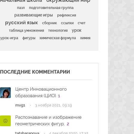
начальная школа
окружающий мир
пазл
подготовительная группа
развивающие игры
рефлексия
русский язык
сборник
ссылки
счет
урок
таблица умножения
технология
урок-игра
фигуры
химическая формула
химия
ПОСЛЕДНИЕ КОММЕНТАРИИ
Центр Инновационного
образования (ЦИО)
1
·
mvg1
3 ноября 2021, 09:19
Распознавание и изображение
геометрических фигур.
2
·
tatsharapova
4 декабря 2020, 17:32