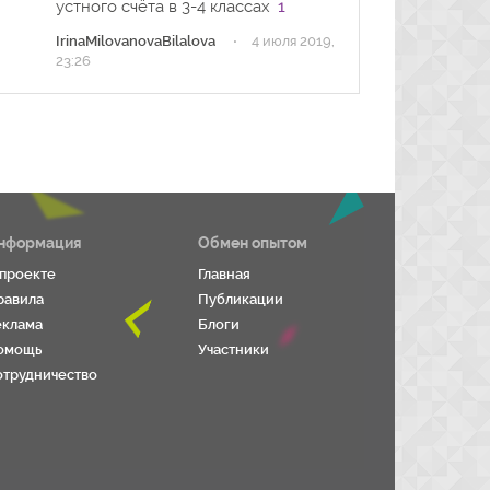
устного счёта в 3-4 классах
1
·
IrinaMilovanovaBilalova
4 июля 2019,
23:26
нформация
Обмен опытом
 проекте
Главная
равила
Публикации
еклама
Блоги
омощь
Участники
отрудничество