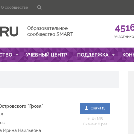
О сообществе
451
Образовательное
сообщество SMART
УЧАСТНИКО
СТВО
УЧЕБНЫЙ ЦЕНТР
ПОДДЕРЖКА
КОН
Островского "Гроза"
Скачать
18
11.01 MB
асс
Скачан: 6 раз
ва Ирина Наильевна