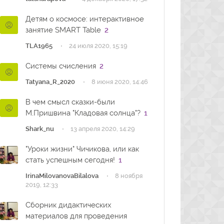
Детям о космосе: интерактивное
занятие SMART Table
2
·
TLA1965
24 июля 2020, 15:19
Системы счисления
2
·
Tatyana_R_2020
8 июня 2020, 14:46
В чем смысл сказки-были
М.Пришвина "Кладовая солнца"?
1
·
Shark_nu
13 апреля 2020, 14:29
"Уроки жизни" Чичикова, или как
стать успешным сегодня!
1
·
IrinaMilovanovaBilalova
8 ноября
2019, 12:33
Сборник дидактических
материалов для проведения