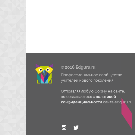
© 2016 Edguru.ru
Профессиональное сообщество
учителей нового поколения
Отправляя любую форму на сайте,
вы соглашаетесь с
политикой
конфиденциальности
сайта edguru.ru