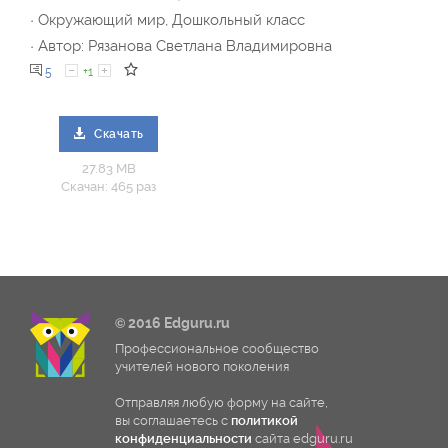
· Окружающий мир, Дошкольный класс
· Автор: Рязанова Светлана Владимировна
5
+1
Скачать
27.83 MB
Скачан: 465 раз
© 2016 Edguru.ru
Профессиональное сообщество
учителей нового поколения
Отправляя любую форму на сайте,
вы соглашаетесь с
политикой
конфиденциальности
сайта edguru.ru