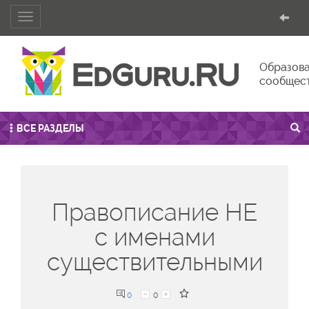
Toggle
navigation
Образова
сообщес
ВСЕ РАЗДЕЛЫ
Правописание НЕ
с именами
существительными
0
0