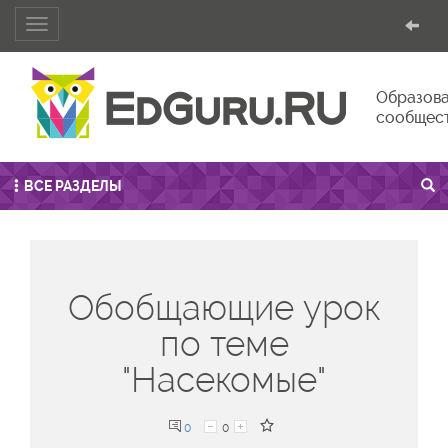
Toggle
navigation
Образова
сообщес
ВСЕ РАЗДЕЛЫ
Обобщающие урок
по теме
"Насекомые"
0
0