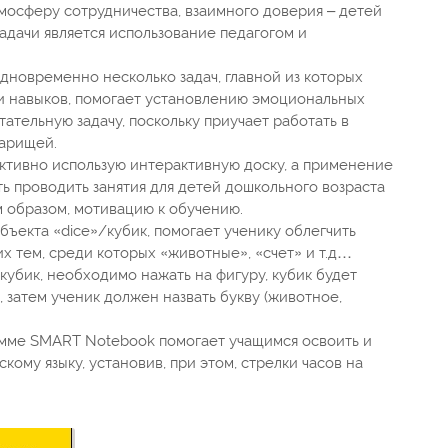
тмосферу сотрудничества, взаимного доверия – детей
задачи является использование педагогом и
дновременно несколько задач, главной из которых
 навыков, помогает установлению эмоциональных
ательную задачу, поскольку приучает работать в
варищей.
ктивно использую интерактивную доску, а применение
 проводить занятия для детей дошкольного возраста
м образом, мотивацию к обучению.
ъекта «dice»/кубик, помогает ученику облегчить
их тем, среди которых «животные», «счет» и т.д…
кубик, необходимо нажать на фигуру, кубик будет
, затем ученик должен назвать букву (животное,
ме SMART Notebook помогает учащимся освоить и
скому языку, установив, при этом, стрелки часов на