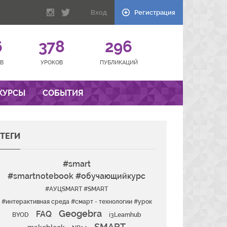
Вход
Регистрация
6
378
296
В
УРОКОВ
ПУБЛИКАЦИЙ
КУРСЫ
СОБЫТИЯ
ТЕГИ
#smart
#smartnotebook #обучающийкурс
#АУЦSMART #SMART
#интерактивная среда #смарт - технологии #урок
Geogebra
FAQ
BYOD
i3Learnhub
SMART