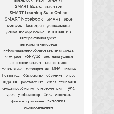
makeblock
NB14
SMART Board
SMART LAB
SMART Learning Suite Online
SMART Notebook
SMART Table
вопрос
Геометрия
дошкольники
интерактив
Дошкольное образование
интерактивная доска
интерактивная среда
информационно-образовательная среда
конкурс
Клевцова
лестница успеха
Летняя школа SMART
Мастер-класс
Математика
мероприятия
МИS
новинка
Новый год
обучение
Образование
опрос
педагог
робототехника
смарт - технологии
Тула
стереометрия
смешанное обучение
урок
учебный центр
ФГОС
фестиваль
экология
финское образование
экопросвещение