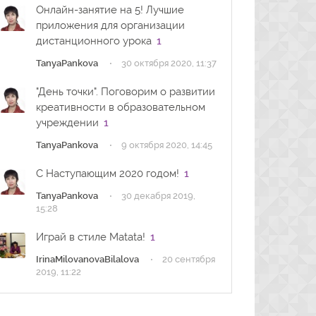
Онлайн-занятие на 5! Лучшие
приложения для организации
дистанционного урока
1
·
TanyaPankova
30 октября 2020, 11:37
"День точки". Поговорим о развитии
креативности в образовательном
учреждении
1
·
TanyaPankova
9 октября 2020, 14:45
C Наступающим 2020 годом!
1
·
TanyaPankova
30 декабря 2019,
15:28
Играй в стиле Matata!
1
·
IrinaMilovanovaBilalova
20 сентября
2019, 11:22