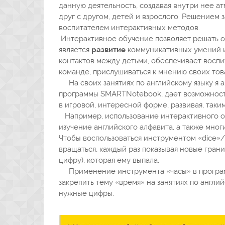
данную деятельность, создавая внутри нее а
друг с другом, детей и взрослого. Решением 
воспитателем интерактивных методов.
Интерактивное обучение позволяет решать о
является
развитие
коммуникативных умений и
контактов между детьми, обеспечивает воспит
команде, прислушиваться к мнению своих то
На своих занятиях по английскому языку я а
программы SMARTNotebook, дает возможность
в игровой, интересной форме, развивая, таки
Например, использование интерактивного об
изучение английского алфавита, а также мног
Чтобы воспользоваться инструментом «dice»/
вращаться, каждый раз показывая новые грани
цифру), которая ему выпала.
Применение инструмента «часы» в програм
закрепить тему «время» на занятиях по англий
нужные цифры.