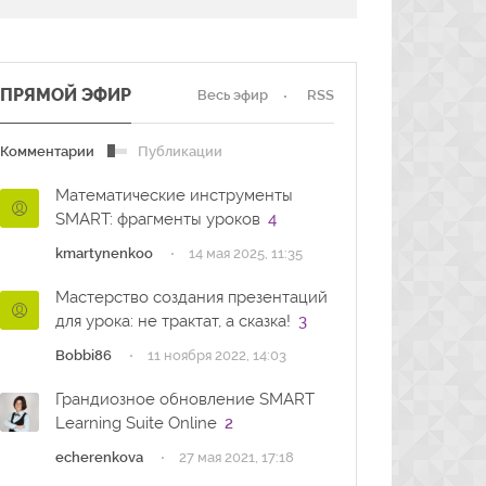
ПРЯМОЙ ЭФИР
Весь эфир
RSS
Комментарии
Публикации
Математические инструменты
SMART: фрагменты уроков
4
·
kmartynenkoo
14 мая 2025, 11:35
Мастерство создания презентаций
для урока: не трактат, а сказка!
3
·
Bobbi86
11 ноября 2022, 14:03
Грандиозное обновление SMART
Learning Suite Online
2
·
echerenkova
27 мая 2021, 17:18