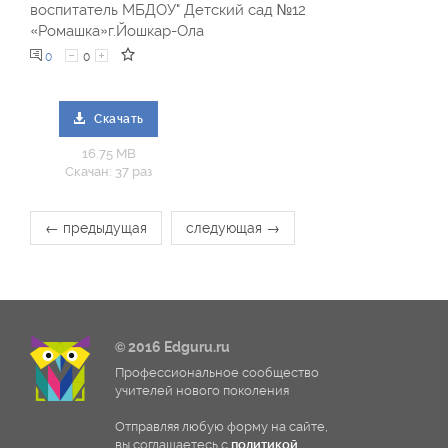
воспитатель МБДОУ" Детский сад №12
«Ромашка»г.Йошкар-Ола
0
0
Скачать
16.75 MB
Скачан: 37 раз
← предыдущая
следующая →
© 2016 Edguru.ru
Профессиональное сообщество
учителей нового поколения
Отправляя любую форму на сайте,
вы соглашаетесь с
политикой