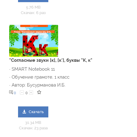
5.76 MB
Скачан: 6 раз
"Согласные звуки [к], [к'], буквы "К, к"
· SMART Notebook 11
· Обучение грамоте, 1 класс
· Автор: Бусурманова И.Б.
0
0
Скачать
31.34 MB
Скачан: 23 раза