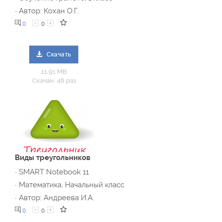
· Автор: Кохан О.Г.
0
0
Скачать
11.91 MB
Скачан: 48 раз
Виды треугольников
· SMART Notebook 11
· Математика, Начальный класс
· Автор: Андреева И.А.
0
0