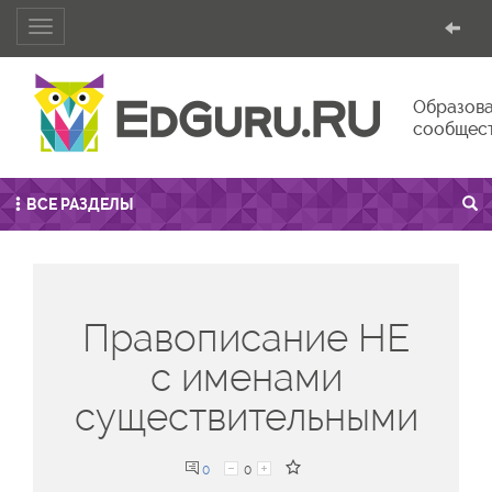
Toggle
navigation
Образова
сообщес
ВСЕ РАЗДЕЛЫ
Правописание НЕ
с именами
существительными
0
0