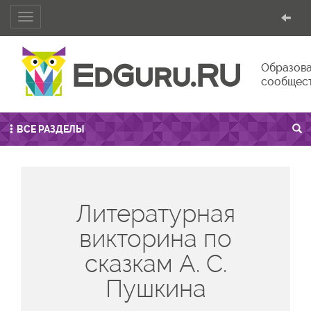
Toggle
navigation
Образова
сообщес
ВСЕ РАЗДЕЛЫ
Литературная
викторина по
сказкам А. С.
Пушкина