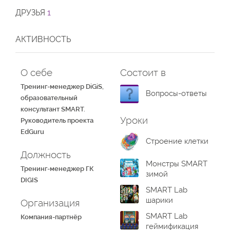
ДРУЗЬЯ
1
АКТИВНОСТЬ
О себе
Состоит в
Тренинг-менеджер DiGiS,
Вопросы-ответы
образовательный
консультант SMART.
Уроки
Руководитель проекта
EdGuru
Строение клетки
Должность
Монстры SMART
Тренинг-менеджер ГК
зимой
DIGIS
SMART Lab
шарики
Организация
SMART Lab
Компания-партнёр
геймификация