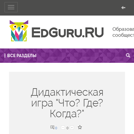
Toggle
navigation
Образова
сообщес
ВСЕ РАЗДЕЛЫ
Дидактическая
игра "Что? Где?
Когда?"
0
0