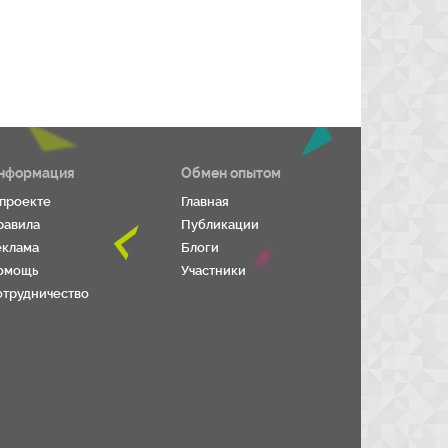
нформация
Обмен опытом
 проекте
Главная
равила
Публикации
еклама
Блоги
омощь
Участники
отрудничество